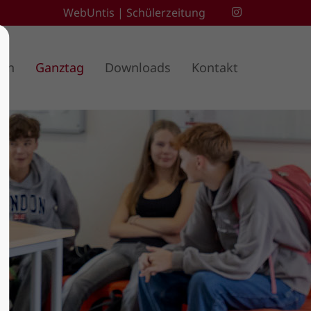
WebUntis
|
Schülerzeitung
ben
Ganztag
Downloads
Kontakt