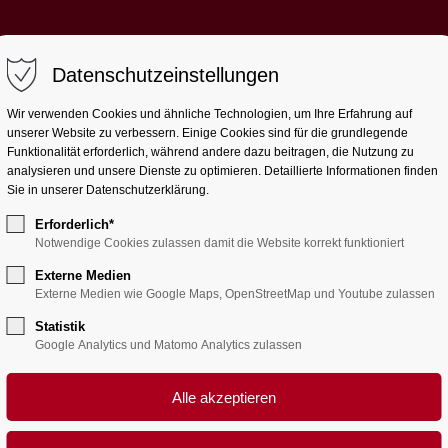
Datenschutzeinstellungen
Aktuell
Wir
Lernen
Le
Wir verwenden Cookies und ähnliche Technologien, um Ihre Erfahrung auf
unserer Website zu verbessern. Einige Cookies sind für die grundlegende
Funktionalität erforderlich, während andere dazu beitragen, die Nutzung zu
analysieren und unsere Dienste zu optimieren. Detaillierte Informationen finden
eser
Sie in unserer Datenschutzerklärung.
Erforderlich*
Notwendige Cookies zulassen damit die Website korrekt funktioniert
Externe Medien
ntare: 0)
Externe Medien wie Google Maps, OpenStreetMap und Youtube zulassen
Statistik
Google Analytics und Matomo Analytics zulassen
klang
 jährliches Weihnachtskonzert stand an und war wie
ch die beteiligten Schüler und Lehrer ein zugleich