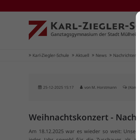
Karl-Ziegler-Schule
Aktuell
News
Nachrichtenl
25-12-2025 15:17
von M. Horstmann
(Komme
Weihnachtskonzert - Nach
Am 18.12.2025 war es wieder so weit: Unser
jedes Jahr sowohl für die Zuschauer als au