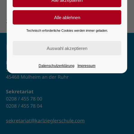
30-06-2027, 18:00–20:00
2. Schulkonferenz
Technisch erforderliche Cookies werden immer geladen.
Kontakt
Karl-Ziegler-Schule
Datenschutzerklärung
Impressum
Schulstr. 2–6
45468 Mülheim an der Ruhr
Sekretariat
0208 / 455 78 00
0208 / 455 78 04
sekretariat@karlzieglerschule.com